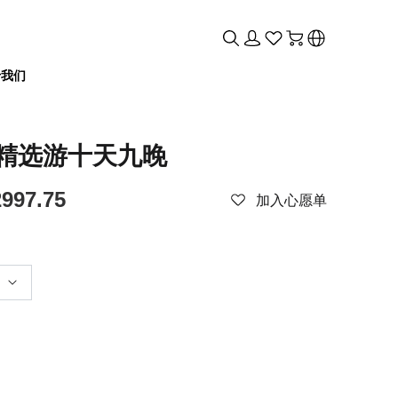
于我们
三省
原三省
精选游十天九晚
岛国家公园机场奥特莱斯之旅
四省
鹿岛国家公园机场奥特莱斯之旅
洋四省
谷一日游
龙谷一日游
大海洋四省全景十日游
拿大海洋四省全景十日游
997.75
加入心愿单
征服纽芬兰全景八日游
越征服纽芬兰全景八日游
大海洋三省双飞全景模式五日游
拿大海洋三省双飞全景模式五日游