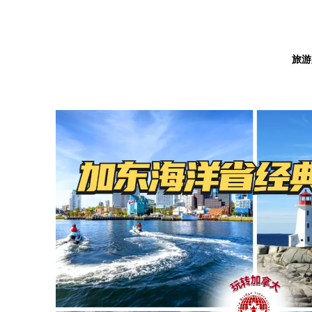
旅游
HOT
HOT
枫桥系列尊享线路
翻译公证
枫桥国际
枫桥系列尊享线路
翻译公证
枫桥国际
中国旅游
接机租车
中国旅游
接机租车
母亲节限定
母亲节限定
新时代留学移民法律事务所
新时代留学移民法律事务所
班夫.落基山冰川颂钵共修行旅
黄刀
中国驾照公证翻译
班夫.落基山冰川颂钵共修行旅
黄刀
中国驾照公证翻译
东北雪乡童话
加西旅游
城市接机送机
东北雪乡童
加西旅游
城市接机送
New
New
【2026】班夫5天4晚VIP尊享之旅
加拿大文件公证认证服务
【2026】班夫5天4晚VIP尊享之旅
加拿大文件公证认证服务
东北极寒文化
私人定制包车
东北极寒文
私人定制包
黄刀星辰邂逅极光幸运之旅
自选项目
黄刀星辰邂逅极光幸运之旅
自选项目
温哥华维多利
温哥华维多
冬季限定
冬季限定
落基山雪国缤纷畅游
中国文件公证翻译服务
落基山雪国缤纷畅游
中国文件公证翻译服务
大美西藏丝路
Carpool 往
大美西藏丝
Carpool
温哥华岛托菲
温哥华岛托
温泉骑马漂流落基山度假游
温泉骑马漂流落基山度假游
大美西藏壮丽
大美西藏壮
温哥华市区一
温哥华市区
NEW
NEW
快来搭乘你的梦莲湖私属专列吧！
快来搭乘你的梦莲湖私属专列吧！
维多利亚一日
维多利亚一
班芙国家公园探索和发现之旅
班芙国家公园探索和发现之旅
威士拿一日游
威士拿一日
五天四晚落基山脉四大国家公园群全
五天四晚落基山脉四大国家公园群全
景游体验
景游体验