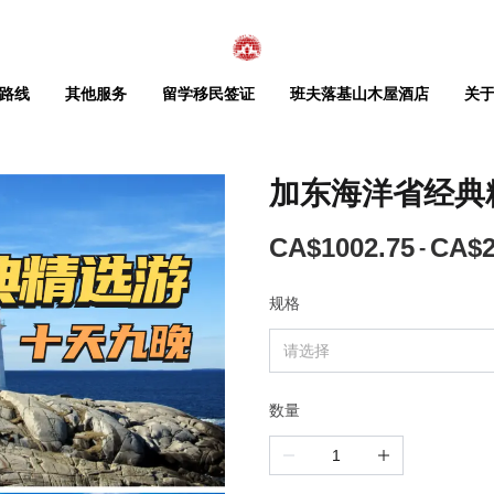
路线
其他服务
留学移民签证
班夫落基山木屋酒店
关
落基山脉
签证护照
落基山脉
签证护照
草原
草
力荐
力荐
加东海洋省经典
经典之旅
服务
话经典之旅
机服务
玩转阿尔伯塔全景精华游
加东旅游
中国签证代办
玩转阿尔伯塔全景精华游
加东旅游
中国签证代办
麋鹿
海洋
麋
海
HOT
HOT
HOT
HOT
深度之旅
业务
化深度之旅
车业务
经典落基山全景精华游
中国护照换发
经典落基山全景精华游
中国护照换发
恐龙
恐
亚威士拿五日游
利亚威士拿五日游
亚加华&阿岗昆火车赏枫游
亚加华&阿岗昆火车赏枫游
加拿
加
CA$1002.75
CA$2
-
冬季限定
冬季限定
天域臻享豪华之旅
返卡尔加里搭车
路天域臻享豪华之旅
 往返卡尔加里搭车
落基山雪国缤纷畅游
美国签证办理业务+交通
落基山雪国缤纷畅游
美国签证办理业务+交通
诺纳奈莫三日游
菲诺纳奈莫三日游
加东五天四晚经典游
加东五天四晚经典游
穿越
穿
冬季限定
冬季限定
规格
青海尊享游
丽青海尊享游
冰封雪国洛基山气泡湖游
美国签证办理业务（DIY）
冰封雪国洛基山气泡湖游
美国签证办理业务（DIY）
日游
一日游
加东六天五晚经典游
加东六天五晚经典游
加拿
加
请选择
温泉骑马漂流落基山度假游
美国电子签证EVUS
温泉骑马漂流落基山度假游
美国电子签证EVUS
游
日游
加东尼亚加拉大瀑布七天游
加东尼亚加拉大瀑布七天游
落基山骑马直升机观光
日本签证+交通
落基山骑马直升机观光
日本签证+交通
游
加东海洋省九天八晚经典精选游
加东海洋省九天八晚经典精选游
数量
奇妙班芙摄影之旅
英国、澳洲和欧盟国签证办理
奇妙班芙摄影之旅
英国、澳洲和欧盟国签证办理
加东海洋省十天九晚经典精选游
加东海洋省十天九晚经典精选游
费尔蒙悦享 · 落基山深度游
费尔蒙悦享 · 落基山深度游
加东海洋省大瀑布十一天经典精选游
加东海洋省大瀑布十一天经典精选游